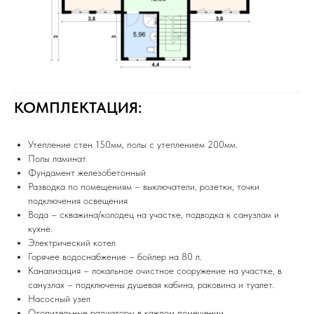
КОМПЛЕКТАЦИЯ:
Утепление стен 150мм, полы с утеплением 200мм.
Полы ламинат
Фундамент железобетонный
Разводка по помещениям – выключатели, розетки, точки
подключения освещения
Вода – скважина/колодец на участке, подводка к санузлам и
кухне.
Электрический котел
Горячее водоснабжение – бойлер на 80 л.
Канализация – локальное очистное сооружение на участке, в
санузлах – подключены душевая кабина, раковина и туалет.
Насосный узел
Отопительные радиаторы в каждом помещении