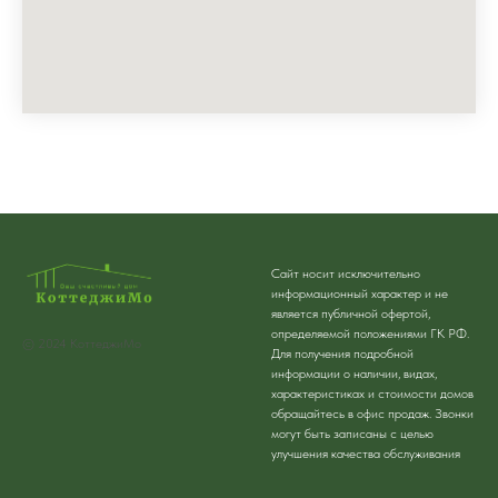
Сайт носит исключительно
информационный характер и не
является публичной офертой,
определяемой положениями ГК РФ.
© 2024 КоттеджиМо
Для получения подробной
информации о наличии, видах,
характеристиках и стоимости домов
обращайтесь в офис продаж. Звонки
могут быть записаны с целью
улучшения качества обслуживания