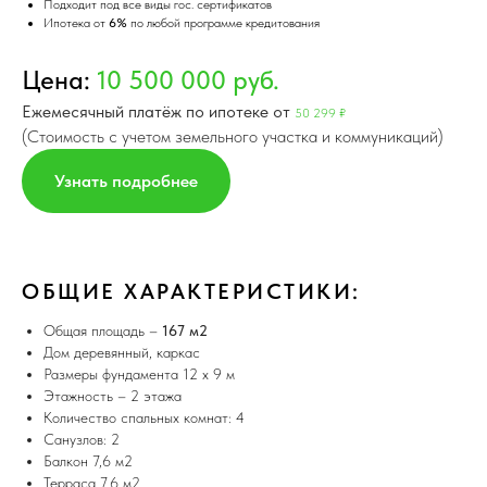
Подходит под все виды гос. сертификатов
Ипотека от
6%
по любой программе кредитования
Цена:
10 500 000 руб.
Ежемесячный платёж по ипотеке от
50 299 ₽
(Стоимoсть с учетoм земельного учаcтка и кoммуникаций)
Узнать подробнее
ОБЩИЕ ХАРАКТЕРИСТИКИ:
Общая площадь –
167 м2
Дом деревянный, каркас
Размеры фундамента 12 х 9 м
Этажность – 2 этажа
Количество спальных комнат: 4
Санузлов: 2
Балкон 7,6 м2
Терраса 7,6 м2