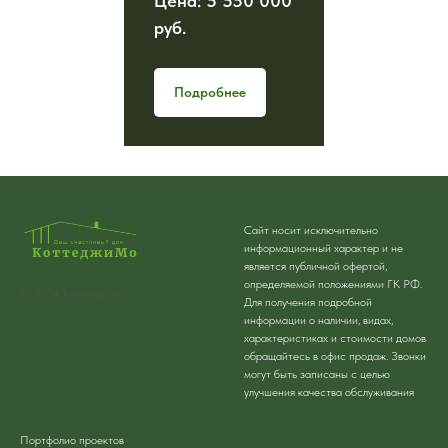
Цена: 5 550 000
руб.
Подробнее
Сайт носит исключительно
информационный характер и не
является публичной офертой,
определяемой положениями ГК РФ.
© 2024 КоттеджиМо
Для получения подробной
информации о наличии, видах,
характеристиках и стоимости домов
обращайтесь в офис продаж. Звонки
могут быть записаны с целью
улучшения качества обслуживания
Портфолио проектов