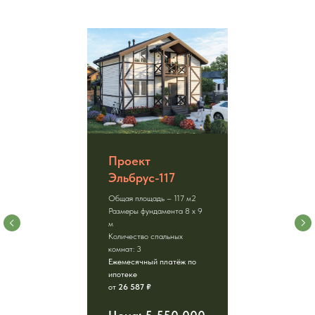
Проект
Эльбрус-117
Общая площадь – 117 м2
Размеры фундамента 8 х 9
м
Количество спальных
комнат: 3
Ежемесячный платёж по
ипотеке
от
26 587 ₽