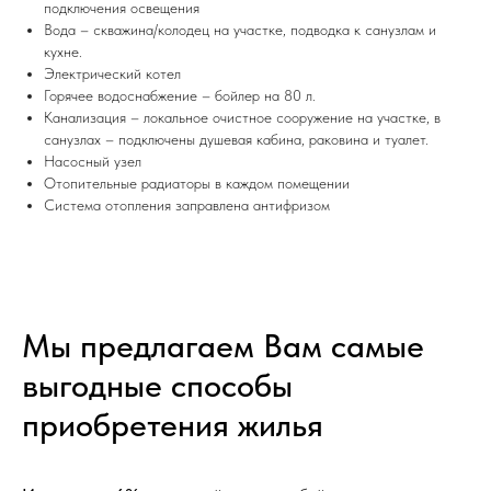
подключения освещения
Вода – скважина/колодец на участке, подводка к санузлам и
кухне.
Электрический котел
Горячее водоснабжение – бойлер на 80 л.
Канализация – локальное очистное сооружение на участке, в
санузлах – подключены душевая кабина, раковина и туалет.
Насосный узел
Отопительные радиаторы в каждом помещении
Система отопления заправлена антифризом
Мы предлагаем Вам самые
выгодные способы
приобретения жилья